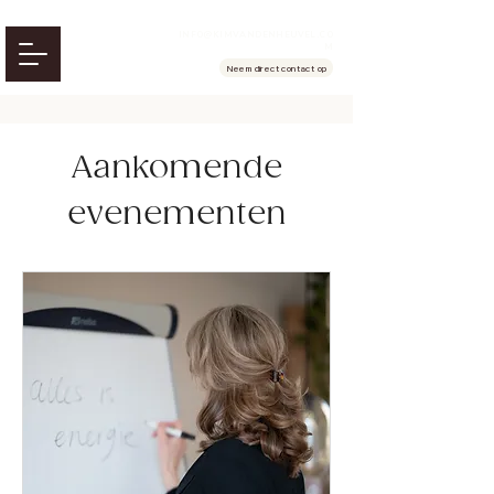
INFO@KIMVANDENHEUVEL.CO
M
Neem direct contact op
Aankomende
evenementen